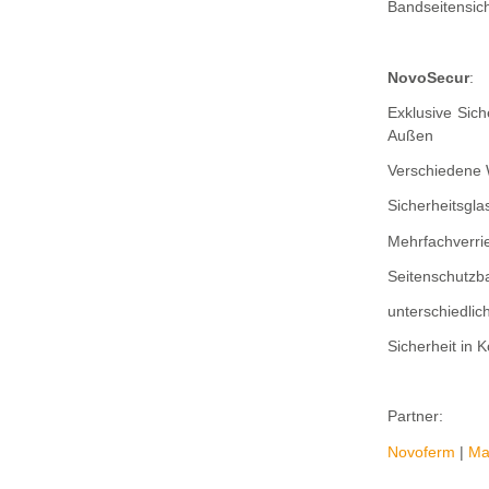
Bandseitensic
NovoSecur
:
Exklusive Sich
Außen
Verschiedene
Sicherheitsgla
Mehrfachverri
Seitenschutzb
unterschiedli
Sicherheit in 
Partner:
Novoferm
|
Ma